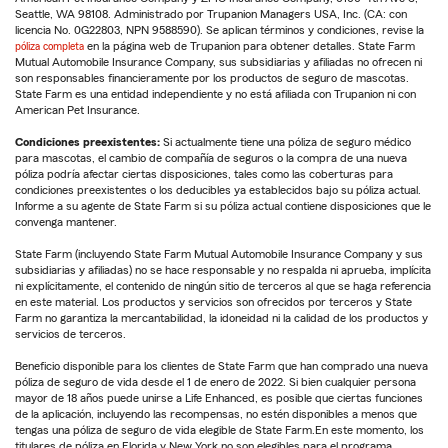
Seattle, WA 98108. Administrado por Trupanion Managers USA, Inc. (CA: con
licencia No. 0G22803, NPN 9588590). Se aplican términos y condiciones, revise la
póliza completa
en la página web de Trupanion para obtener detalles. State Farm
Mutual Automobile Insurance Company, sus subsidiarias y afiliadas no ofrecen ni
son responsables financieramente por los productos de seguro de mascotas.
State Farm es una entidad independiente y no está afiliada con Trupanion ni con
American Pet Insurance.
Condiciones preexistentes:
Si actualmente tiene una póliza de seguro médico
para mascotas, el cambio de compañía de seguros o la compra de una nueva
póliza podría afectar ciertas disposiciones, tales como las coberturas para
condiciones preexistentes o los deducibles ya establecidos bajo su póliza actual.
Informe a su agente de State Farm si su póliza actual contiene disposiciones que le
convenga mantener.
State Farm (incluyendo State Farm Mutual Automobile Insurance Company y sus
subsidiarias y afiliadas) no se hace responsable y no respalda ni aprueba, implícita
ni explícitamente, el contenido de ningún sitio de terceros al que se haga referencia
en este material. Los productos y servicios son ofrecidos por terceros y State
Farm no garantiza la mercantabilidad, la idoneidad ni la calidad de los productos y
servicios de terceros.
Beneficio disponible para los clientes de State Farm que han comprado una nueva
póliza de seguro de vida desde el 1 de enero de 2022. Si bien cualquier persona
mayor de 18 años puede unirse a Life Enhanced, es posible que ciertas funciones
de la aplicación, incluyendo las recompensas, no estén disponibles a menos que
tengas una póliza de seguro de vida elegible de State Farm.En este momento, los
titulares de póliza en Florida y New York no son elegibles para el programa