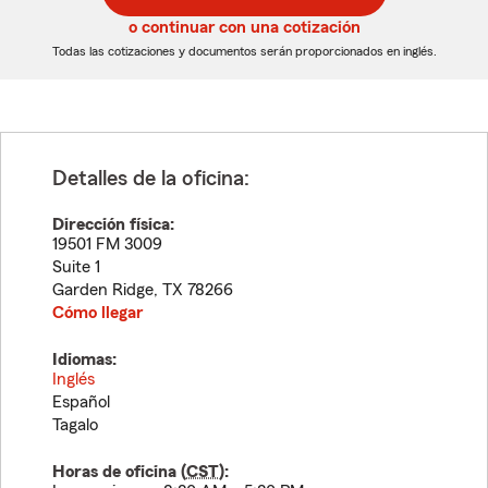
5
5
o continuar con una cotización
dígitos
dígitos
Todas las cotizaciones y documentos serán proporcionados en inglés.
Detalles de la oficina:
Dirección física:
19501 FM 3009
Suite 1
Garden Ridge
,
TX
78266
Cómo llegar
Idiomas:
Inglés
Español
Tagalo
Horas de oficina (
CST
):