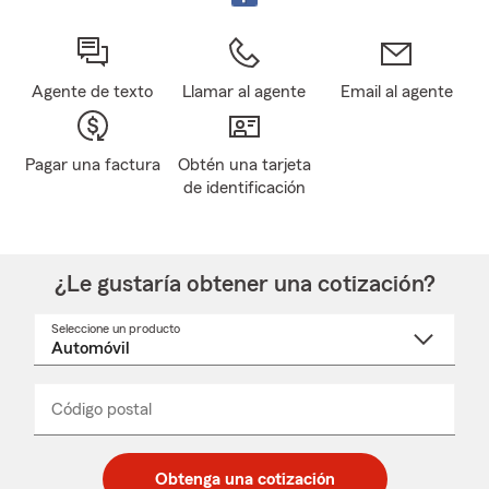
Agente de texto
Llamar al agente
Email al agente
Pagar una factura
Obtén una tarjeta
de identificación
¿Le gustaría obtener una cotización?
Seleccione un producto
Seleccione
un
nombre
de
producto
del
Código postal
Ingresa
Ingresa
_____
menú
un
un
desplegable
código
código
postal
postal
Obtenga una cotización
de
de