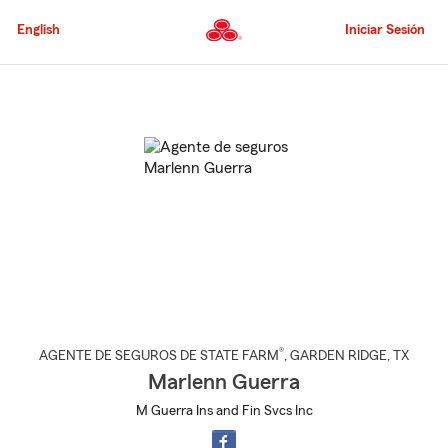
Pasar
al
English
Iniciar Sesión
contenido
principal
Comienzo
del
contenido
principal
®
AGENTE DE SEGUROS DE STATE FARM
,
GARDEN RIDGE
, TX
Marlenn Guerra
M Guerra Ins and Fin Svcs Inc