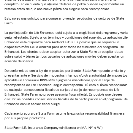
completo.Ten en cuenta que algunos titulares de póliza pueden experimentar un
retraso antes de que una nueva póliza sea elegible para recompensas.
Esto no es una solicitud para comprar o vender productos de seguros de State
Farm.
La participación de Life Enhanced está sujeta a la elegibilidad del programa y varía
según el estado. Sujeto a los términos y condiciones del acuerdo. La aplicación Life
Enhanced está disponible para Android e iOS. Es posible que se requiera un
dispositivo móvil iOS o Android para usar todas las funciones del programa Life
Enhanced. Los clientes deben aceptar autorizar a State Farm a recopilar datos
sobre salud y bienestar. Los usuarios de aplicaciones móviles deben aceptar un
acuerdo de licencia.
De conformidad con la ley de impuestos pertinente, State Farm puede enviarte y
presentar ante el Servicio de Impuestos Internos y/u otra autoridad de impuestos
aplicable un Formulario 1099-MISC (ingresos misceláneos) por el canje de
recompensas de Life Enhanced, según corresponda. Tú eres el único responsable
de cualquier consecuencia fiscal que surja del canje de recompensas de Life
Enhanced. State Farm no provee asesoría fiscal ni legal. Es posible que desees
discutir las posibles consecuencias fiscales de tu participación en el programa Life
Enhanced con un asesor fiscal o legal.
Cada aseguradora de State Farm asume la exclusiva responsabilidad financiera
por sus propios productos.
State Farm Life Insurance Company (sin licencia en MA, NY ni WI)